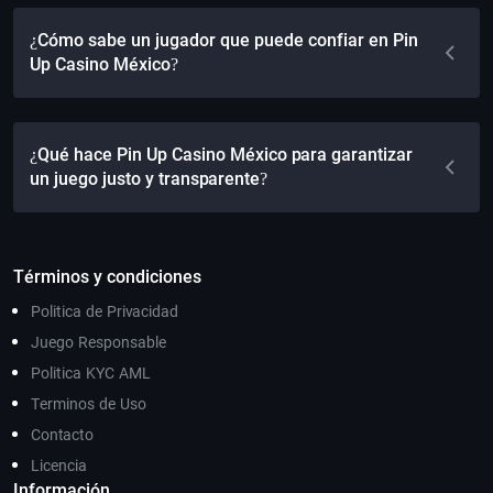
¿Cómo sabe un jugador que puede confiar en Pin
Up Casino México?
¿Qué hace Pin Up Casino México para garantizar
un juego justo y transparente?
Términos y condiciones
Politica de Privacidad
Juego Responsable
Politica KYC AML
Terminos de Uso
Contacto
Licencia
Información