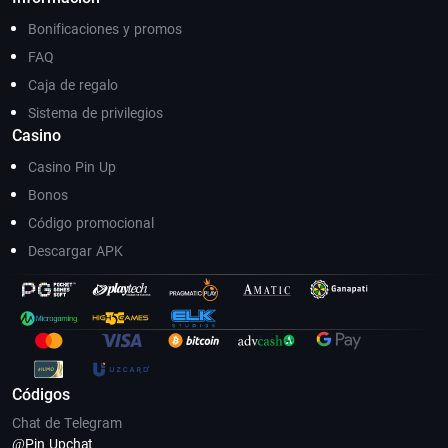
Bonificaciones y promos
FAQ
Caja de regalo
Sistema de privilegios
Casino
Casino Pin Up
Bonos
Código promocional
Descargar APK
Códigos
Chat de Telegram
@Pin Upсhat