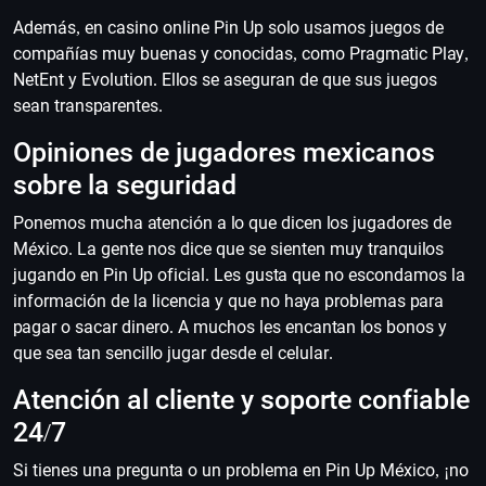
Además, en casino online Pin Up solo usamos juegos de
compañías muy buenas y conocidas, como Pragmatic Play,
NetEnt y Evolution. Ellos se aseguran de que sus juegos
sean transparentes.
Opiniones de jugadores mexicanos
sobre la seguridad
Ponemos mucha atención a lo que dicen los jugadores de
México. La gente nos dice que se sienten muy tranquilos
jugando en Pin Up oficial. Les gusta que no escondamos la
información de la licencia y que no haya problemas para
pagar o sacar dinero. A muchos les encantan los bonos y
que sea tan sencillo jugar desde el celular.
Atención al cliente y soporte confiable
24/7
Si tienes una pregunta o un problema en Pin Up México, ¡no