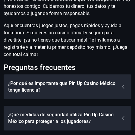
honestos contigo. Cuidamos tu dinero, tus datos y te
ayudamos a jugar de forma responsable.
Aquí encuentras juegos justos, pagos rápidos y ayuda a
toda hora. Si quieres un casino oficial y seguro para
divertirte, ¡ya no tienes que buscar más! Te invitamos a
registrarte y a meter tu primer depósito hoy mismo. ¡Juega
con total calma!
Preguntas frecuentes
¿Por qué es importante que Pin Up Casino México
tenga licencia?
¿Qué medidas de seguridad utiliza Pin Up Casino
México para proteger a los jugadores?